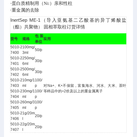
·蛋白质精制用（Ni:）亲和性柱
·重金属的去除
InertSep ME-1（导入亚氨基二乙酸基的异丁烯酸盐
（酯）共聚物） 固相萃取柱订货详情
包装
货号
规格
应用
单位
5010-2
100mg/
50/p
7400
3ml
5010-2
250mg/
30/p
7401
6ml
5010-2
500mg/
30/p
7402
6ml
5010-2
10mg/1
100/
7403
ml
p
对Na+、K+不保留，富集海水、河水、大米、茶叶
5010-2
30mg/1
100/
等样品中的=2价及以上的重金属离子
7404
ml
p
5010-2
60mg/3
100/
7405
ml
p
5010-2
1g/20m
20/p
7406
l
5010-2
2g/20m
20/p
7407
l