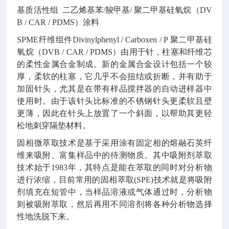
基质活性组 二乙烯基苯/羧甲基/ 聚二甲基硅氧烷（DV
B / CAR / PDMS）涂料
SPME纤维组件Divinylphenyl / Carboxen / P 聚二甲基硅
氧烷（DVB / CAR / PDMS）由用于针，柱塞和纤维芯
的柔性金属合金制成。新的金属合金设计包括一个较
厚，柔软的柱塞，它几乎不会扭结或折断，并有助于
加固针头，尤其是在带有样品搅拌器的自动进样器中
使用时。由于该针头比标准的不锈钢针头更柔软且壁
更薄，因此在针头上放置了一个斜面，以帮助其更轻
松地刺穿隔垫材料。
固相微萃取技术是基于采用涂有固定相的熔融
石英纤
维
来吸附、富集样品中的待测物质。其中吸附剂萃取
技术始于1983年，其特点是能在萃取的同时对分析物
进行浓缩，目前常用的固相萃取(SPE)技术就是将吸附
剂填充在短管中，当样品溶液或气体通过时，分析物
则被吸附萃取，然后再用不同溶剂将各种分析物选择
性地洗脱下来。