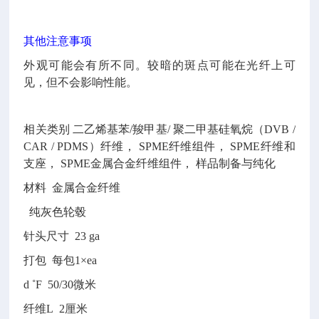
其他注意事项
外观可能会有所不同。较暗的斑点可能在光纤上可
见，但不会影响性能。
相关类别 二乙烯基苯/羧甲基/ 聚二甲基硅氧烷（DVB /
CAR / PDMS）纤维， SPME纤维组件， SPME纤维和
支座， SPME金属合金纤维组件， 样品制备与纯化
材料 金属合金纤维
纯灰色轮毂
针头尺寸 23 ga
打包 每包1×ea
d ˚F 50/30微米
纤维L 2厘米