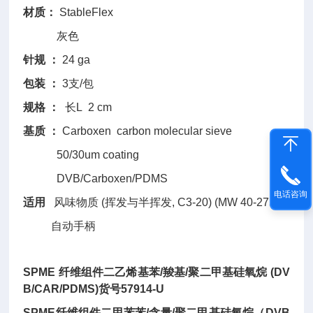
材质：
StableFlex
灰色
针规 ：
24 ga
包装 ：
3支/包
规格 ：
长L 2 cm
基质 ：
Carboxen carbon molecular sieve
50/30um coating
DVB/Carboxen/PDMS
电话咨询
适用
风味物质 (挥发与半挥发, C3-20) (MW 40-275)
自动手柄
SPME 纤维组件二乙烯基苯/羧基/聚二甲基硅氧烷 (DV
B/CAR/PDMS)货号57914-U
SPME纤维组件二甲苯苯/含量/聚二甲基硅氧烷（DVB