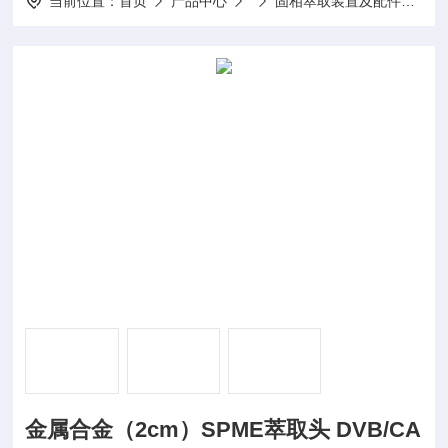
当前位置：
首页
产品中心
固相萃取装置及配件
57
金属合金（2cm）SPME萃取头 DVB/CA