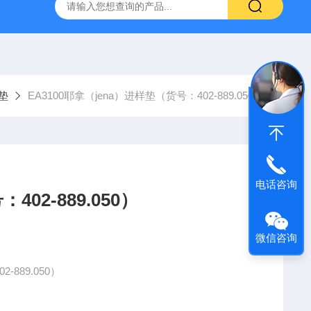
6*250mm/5um 5020-01732
大连依利特Hypersil ODS2 250*
垫
EA3100耶拿（jena）进样垫（货号：402-889.050）
电话咨询
02-889.050）
微信咨询
889.050）