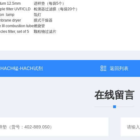
tum 12.5mm
进样垫（每袋5个）
ple filter UVF/CLD
检测器过滤膜（每袋20个）
on lamp
氙灯
brane dryer
膜式干燥器
 III combustion tube
燃烧管
cles filter, set of 5
颗粒物过滤片
：
HACH锰-HACH试剂
返回列表
在线留言