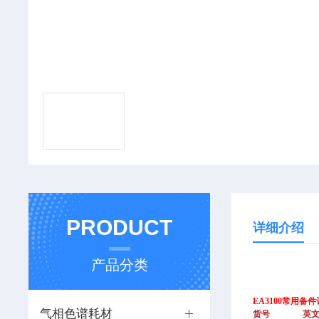
PRODUCT
详细介绍
产品分类
EA3100常用备
气相色谱耗材
货号
英