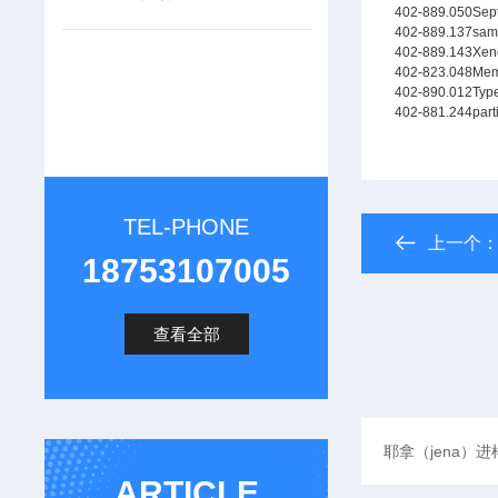
402-889.050
Sep
402-889.137
sam
402-889.143
Xen
402-823.048
Mem
402-890.012
Type
402-881.244
parti
TEL-PHONE
上一个
18753107005
查看全部
ARTICLE