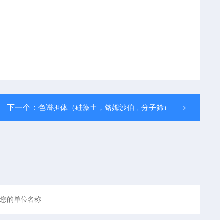
下一个：
色谱担体（硅藻土，铬姆沙伯，分子筛）