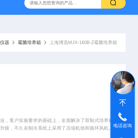
6*250mm/5um 5020-01732
大连依利特Hypersil ODS2 250*
仪器
霉菌培养箱
上海博迅MJX-160B-Z霉菌培养箱
行业，客户实验要求的基础上，全面解决了双制式培养箱
电话咨询
品升级，不久在制冷系统上采用了压缩机组和循环风机，
的环保健康倡议，制冷剂上采用环保无氟R134制冷剂，