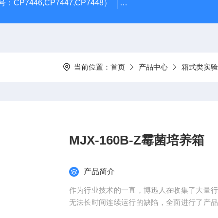
CP7446,CP7447,CP7448）
岛津GL Inertsil ODS-3 4.
当前位置：
首页
产品中心
箱式类实验
MJX-160B-Z霉菌培养箱
产品简介
作为行业技术的一直，博迅人在收集了大量
无法长时间连续运行的缺陷，全面进行了产
更节能，高效，稳定，而且一直以致力于世界