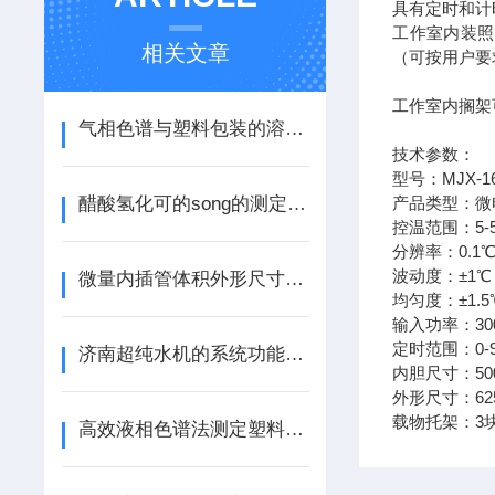
具有定时和计
工作室内装照
相关文章
（可按用户要
工作室内搁架
气相色谱与塑料包装的溶剂残留量检测
技术参数：
型号：MJX-16
醋酸氢化可的song的测定—液相色谱法
产品类型：微
控温范围：5-
分辨率：0.1
波动度：±1℃
微量内插管体积外形尺寸和三个技术方法
均匀度：±1.5
输入功率：30
定时范围：0-
济南超纯水机的系统功能特点与优势包括哪些
内胆尺寸：500*
外形尺寸：625*
载物托架：3
高效液相色谱法测定塑料制品中四溴双酚A 的含量