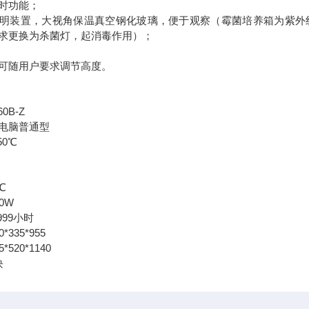
时功能；
明装置，大视角保温真空钢化玻璃，便于观察（霉菌培养箱为紫外
求更换为杀菌灯，起消毒作用）；
可随用户要求调节高度。
0B-Z
电脑普通型
50℃
℃
℃
0W
999小时
335*955
520*1140
块