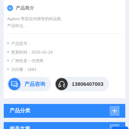
产品简介
Agilent 带固定内插管的样品瓶
产品特点:
• 标准尺寸12 x 32 mm
• 比带插件的样品瓶更好用
产品型号：
• 残留体积低，适用于样品量小的分析
更新时间：2025-02-24
• 与标准密封件兼容
• 容易操作
厂商性质：代理商
访问量：1881
产品咨询
13806407003
产品分类
相关文章