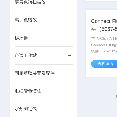
薄层色谱扫描仪
离子色谱仪
Connect Fi
头（5067-
移液器
产品名称：A-Line
Connect Fitt
锈钢0.075×1
色谱工作站
号：5067-59
查看详情
商：安捷伦｜Agilen
很多实验室的液.
固相萃取装置及配件
毛细管色谱柱
水分测定仪