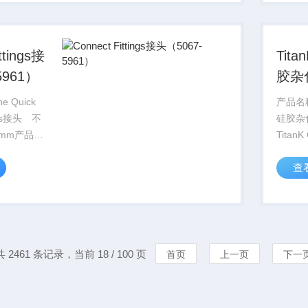
仪器有
久的...
ttings接
Tit
5961）
胶杂
 Quick
产品名称
ings接头 不
硅胶杂
05mm产品货
TitanK
61品牌｜厂
150m
查
t 目前
化色谱
..
5559
菲罗门｜
共 2461 条记录，当前 18 / 100 页
首页
上一页
下一