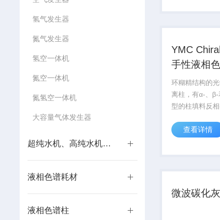
氢气发生器
氮气发生器
YMC Chira
氢空一体机
手性液相
氮空一体机
环糊精结构的光
离柱，有α-、β-
氮氢空一体机
型的柱填料反相
大容量气体发生器
柱；粒径：5µ
查看详情
12nm （120
范围：3.5-6.
超纯水机、高纯水机系列
体和结构异构体.
液相色谱耗材
微波碳化
液相色谱柱