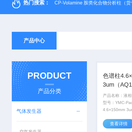
热门搜索：
CP-Volamine 胺类化合物分析柱（货号：
产品中心
PRODUCT
色谱柱4.6×
3um（AQ1
产品分类
1546WT）
产品名称：液相
型号：YMC-Pac
4.6×150mm 
气体发生器
号：AQ12S03-
查看详情
应厂商：济南赛
有限公司
空气发生器