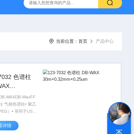
6*250mm/5um 5020-01732
大连依利特Hypersil ODS2 250*
当前位置：
首页
产品中心
-7032 色谱柱
WAX
×0.32mm×0.25um
B-WAXDB-WaxFF
柱 气相色谱柱• 聚乙
EG）• 等同于USP
16• 强极性• 20 °C
看详情
下限是当前所有键合
固定相中zui低的，可