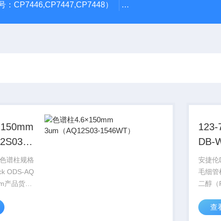
CP7446,CP7447,CP7448）
岛津GL Inertsil ODS-3 4.
150mm
123
2S03-
DB-
30m
色谱柱规格
安捷伦D
k ODS-AQ
毛细管
3um产品货
二醇（P
1546WT供
固定相G
查
畅科学仪器
的温度
PEG 