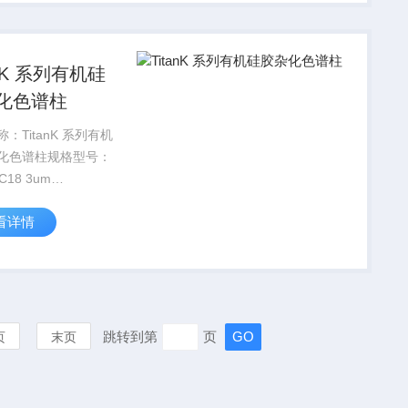
限公司座落于历史悠
anK 系列有机硅
化色谱柱
：TitanK 系列有机
化色谱柱规格型号：
 C18 3um
m×4.6mm有机硅胶杂
看详情
柱产品货号：FMF-
-EONU品牌｜厂商：
Phen...
跳转到第
页
页
末页