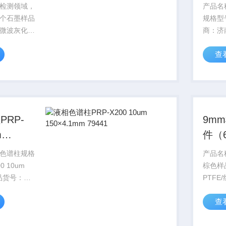
检测领域，
产品名
个石墨样品
规格型
微波灰化可
商：济
连续完成炭
公司
查
传统人工炭
来的繁琐操
材料，以及
物料的灰化
RP-
9m
m
件（6
m 79441
色谱柱规格
产品名
0 10um
棕色样
产品货号：
PTFE
装：1
查
6018
电｜T