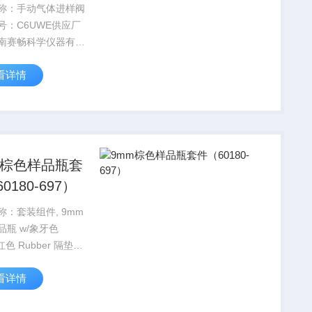
称：手动气体进样阀
号：C6UWE供应厂
南赛畅科学仪器有限
看详情
m棕色样品瓶套
0180-697）
称：套装组件, 9mm
品瓶 w/象牙色
/红色 Rubber 隔垫包
00/包产品货号：
看详情
0-697品牌｜厂商：热
hermo济南赛畅科学