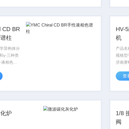
以改...
l CD BR
HV
色谱柱
机
学异构体分
产品名
和γ-三种类
规格型
-液相色谱
济南赛
m；孔径：
查
Å）；适用pH
5用于光学异构
..
灰化炉
1/
阀