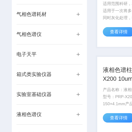
适用范围科研，
适用于一次将多
气相色谱耗材
同时灰化处理，
以在一个流程内
查看详情
化灰化，改善了
气相色谱仪
化、灰化二步带
作，也适用于炭
其他有机和无机
电子天平
处理主要...
液相色谱柱P
箱式类实验仪器
X200 10u
150×4.1m
产品名称：液相
实验室基础仪器
型号：PRP-X20
150×4.1mm
79441
液相色谱仪
查看详情