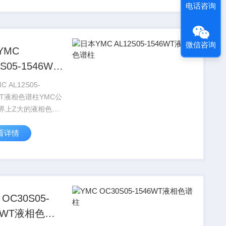
电话咨询
色谱仪厂商如
ERS和岛津均选用
微信咨询
YMC
2S05-1546WT
色谱柱
 AL12S05-
WT液相色谱柱YMC公
界上Z大的液相色谱
化分离填料生产制造
看详情
一，具有二十多年开
产的经验。许多世界
色谱仪厂商如
ERS和岛津均选用
 OC30S05-
46WT液相色谱