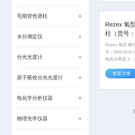
毛细管色谱柱
Rezex 氢
柱（货号：0
水分测定仪
0132-K0）
Rezex 氢型 
号：00H-0132
分光光度计
色的分离度 2
性 3、的不同
查看详情
现性 4、推荐替代
原子吸收分光光度计
Aminex®和Water
电化学分析仪器
物理光学仪器