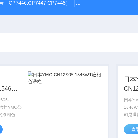
CP7446,CP7447,CP7448）
岛津GL Inertsil ODS-3 4.
日本
1546WT
CN1
柱
液相
S05-
日本YMC
色谱柱YMC公
1546
的液相色谱
司是世
料生产制造
柱、纯
查
二十多年开
厂商之
。许多世界
发和生