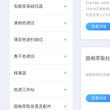
液相色谱
日本YMC AA30
实验室基础仪器
1546WT液相
司是世界上Z大
柱、纯化分离填
液相色谱仪
查看详情
厂商之一，具有
发和生产的经验
著名的色谱仪厂
薄层色谱扫描仪
WATERS和岛
YM...
离子色谱仪
固相萃取
移液器
固相萃取柱安捷
色谱工作站
查看详情
固相萃取装置及配件