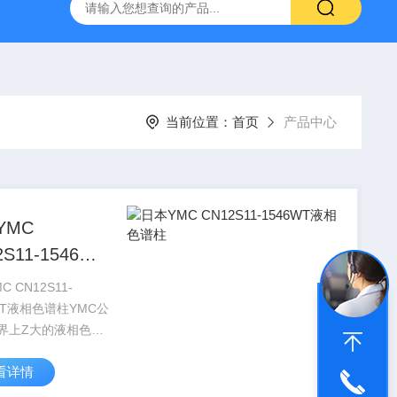
6*250mm/5um 5020-01732
大连依利特Hypersil ODS2 250*
当前位置：
首页
产品中心
YMC
2S11-1546WT
色谱柱
 CN12S11-
WT液相色谱柱YMC公
界上Z大的液相色谱
化分离填料生产制造
看详情
一，具有二十多年开
产的经验。许多世界