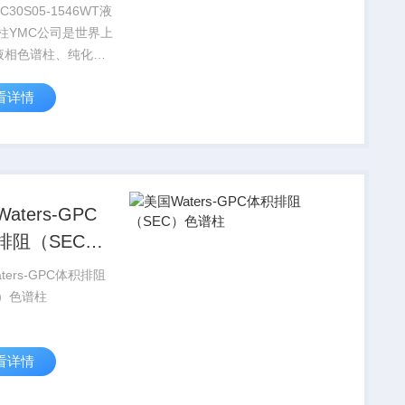
C30S05-1546WT液
柱YMC公司是世界上
液相色谱柱、纯化分
生产制造厂商之一，
看详情
十多年开发和生产的
许多世界著名的色谱
如WATERS和岛津均
C液...
aters-GPC
排阻（SEC）
柱
ters-GPC体积排阻
C）色谱柱
看详情