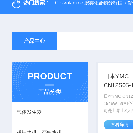
热门搜索：
CP-Volamine 胺类化合物分析柱（货号：
产品中心
PRODUCT
日本YMC
CN12S05-
产品分类
液相色谱
日本YMC CN12
1546WT液相
司是世界上Z大
气体发生器
柱、纯化分离填
查看详情
厂商之一，具有
超纯水机、高纯水机系列
发和生产的经验