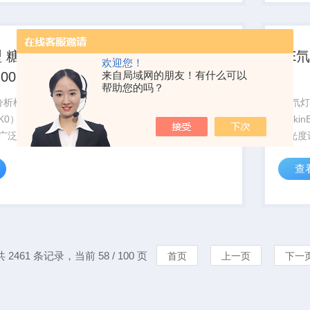
型 糖分析
PE氘
欢迎您！
来自局域网的朋友！有什么可以
0H-
帮助您的吗？
糖分析柱（货
PE氘灯
-K0）1、出
Perk
、广泛的选择
光光度
柱子之间的重
查
Bio-Rad
s Sugar...
共 2461 条记录，当前 58 / 100 页
首页
上一页
下一