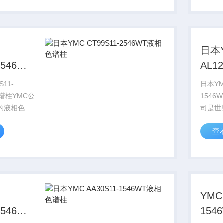
商如
著名的
津均选用
WAT
YM...
日本
2546WT
AL1
柱
液相
S11-
日本YMC
色谱柱YMC公
1546
的液相色谱
司是世
料生产制造
柱、纯
查
二十多年开
厂商之
。许多世界
发和生
商如
著名的
津均选用
WAT
YM...
YMC
1546WT
15