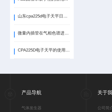
山东cpa225d电子天平日常维护：清洁称盘、水平调节与长期停用保养
微量内插管在气相色谱进样技术中的应用原理与优势分析
CPA225D电子天平的使用技巧与应用场景
产品导航
关于
气体发生器
公司简