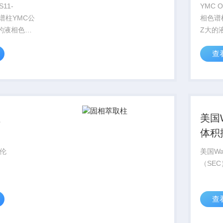
柱
柱
S11-
YMC O
色谱柱YMC公
相色谱
的液相色谱
Z大的
料生产制造
离填料
查
二十多年开
具有二
。许多世界
经验。
商如
仪厂商
津均选用
选用YM
柱
美国W
体积
色谱
伦
美国Wa
（SE
查