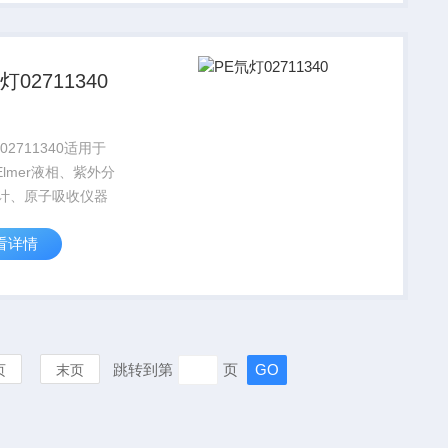
灯02711340
02711340适用于
inElmer液相、紫外分
计、原子吸收仪器
看详情
跳转到第
页
页
末页