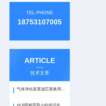
TEL-PHONE
18753107005
ARTICLE
技术文章
气体净化装置滤芯更换周期与寿命延长技巧
HLB固相萃取小柱的活化、上样、淋洗与洗脱步骤优化