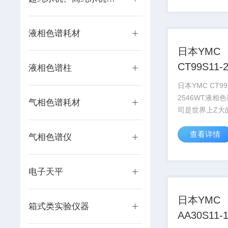
著名的色谱仪厂
WATERS和岛
液相色谱耗材
YM...
日本YMC
CT99S11-
液相色谱柱
液相色谱
日本YMC CT99
2546WT液相
气相色谱耗材
司是世界上Z大
柱、纯化分离填
查看详情
厂商之一，具有
气相色谱仪
发和生产的经验
著名的色谱仪厂
电子天平
WATERS和岛
YM...
日本YMC
箱式类实验仪器
AA30S11-